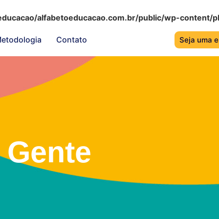
educacao/alfabetoeducacao.com.br/public/wp-content/pl
etodologia
Contato
Seja uma e
 Gente