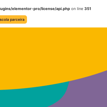
ugins/elementor-pro/license/api.php
on line
351
scola parceira